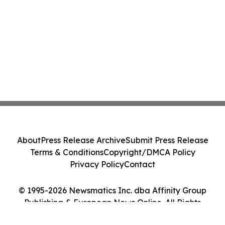
About
Press Release Archive
Submit Press Release
Terms & Conditions
Copyright/DMCA Policy
Privacy Policy
Contact
© 1995-2026 Newsmatics Inc. dba Affinity Group
Publishing & European News Online. All Rights
Reserved.