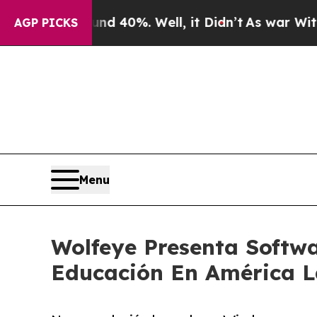
 Around 40%. Well, it Didn’t
As war With Iran D
AGP PICKS
Menu
Wolfeye Presenta Softw
Educación En América L