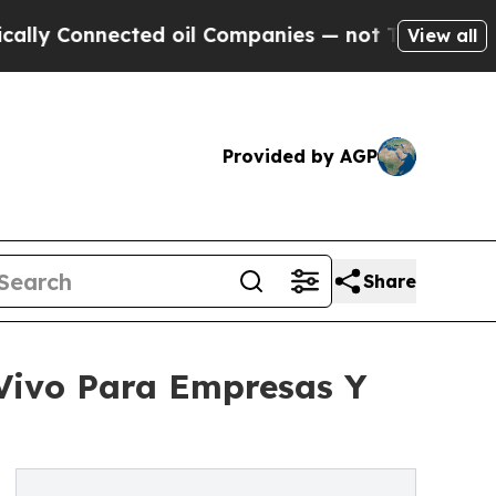
Connected oil Companies — not Taxpayers — the C
View all
Provided by AGP
Share
Vivo Para Empresas Y