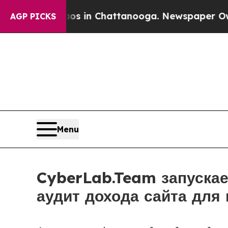
haos in Chattanooga. Newspaper Owner Calls th
AGP PICKS
Menu
CyberLab.Team запускае
аудит дохода сайта для