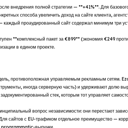
сле внедрения полной стратегии — **+41%**. Для базового
нкретных способа увеличить доход на сайте клиента, агент
у — каждый проаудированный сайт содержал минимум три ус
ступен **комплексный пакет за €899** (экономия €249 проти
изации в едином проекте.
ель, противоположная управляемым рекламным сетям. Ezo
трументы, иногда серверную часть) и удерживают долю вы
 задокументированный стек, которым тот управляет самосто
инципиальный вопрос независимости: они перестают зависе
 Для сайтов с EU-трафиком отдельное преимущество — кор
 programmatic-выручки.