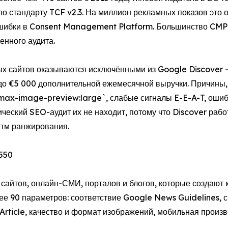
по стандарту TCF v2.3. На миллион рекламных показов это 
 ошибки в Consent Management Platform. Большинство CMP 
енного аудита.
ых сайтов оказываются исключёнными из Google Discover 
до €5 000 дополнительной ежемесячной выручки. Причины, 
 `max-image-preview:large`, слабые сигналы E-E-A-T, оши
ческий SEO-аудит их не находит, потому что Discover рабо
итм ранжирования.
 550
сайтов, онлайн-СМИ, порталов и блогов, которые создают 
лее 90 параметров: соответствие Google News Guidelines, 
ticle, качество и формат изображений, мобильная произво