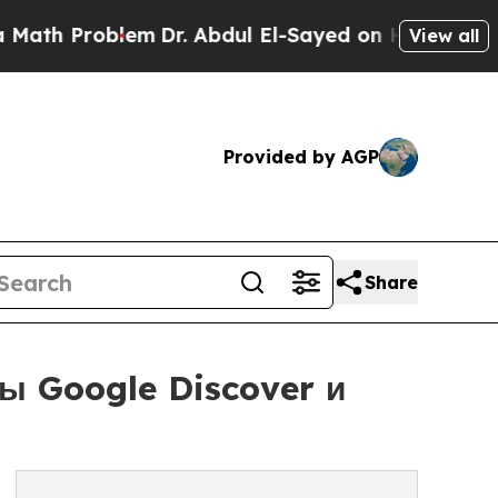
lem
Dr. Abdul El-Sayed on Historic Michigan Win: 
View all
Provided by AGP
Share
ы Google Discover и