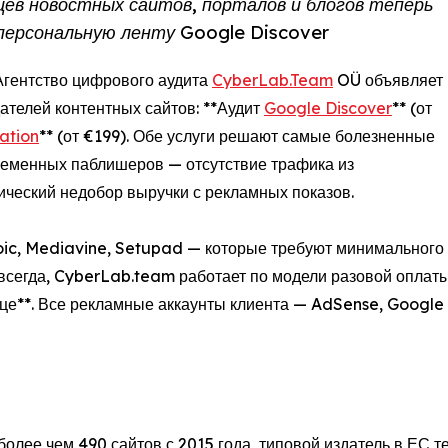
ев новостных сайтов, порталов и блогов теперь
 персональную ленту Google Discover
 Агентство цифрового аудита
CyberLab.Team
OÜ объявляет
ателей контентных сайтов: **Аудит
Google Discover
** (от
ation
** (от €199). Обе услуги решают самые болезненные
еменных паблишеров — отсутствие трафика из
ический недобор выручки с рекламных показов.
oic, Mediavine, Setupad — которые требуют минимального 
егда, CyberLab.team работает по модели разовой оплаты 
ице**. Все рекламные аккаунты клиента — AdSense, Googl
более чем 490 сайтов с 2015 года, типовой издатель в ЕС