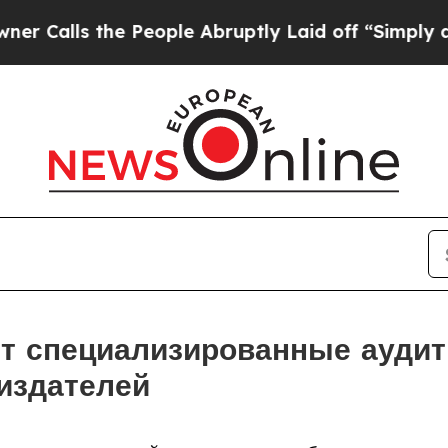
e People Abruptly Laid off “Simply a Math Prob
т специализированные аудит
 издателей