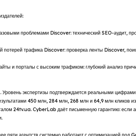
издателей:
 базовыми проблемами Discover: технический SEO-аудит, пр
й потерей трафика Discover: проверка ленты Discover, пои
сайты и порталы с высоким трафиком: глубокий анализ прич
ей. Уровень экспертизы подтверждается реальными цифрами
зультатами 450 млн, 284 млн, 268 млн и 64,9 млн кликов и
талом 24tv.ua. CyberLab даёт письменную гарантию: если 
.
ее пяти агентств системно работают с оптимизацией под Go