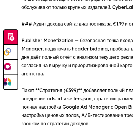
обслуживают только крупных издателей. CyberLa
### Аудит дохода сайта: диагностика за €199 и от
Publisher Monetization — безопасная точка вход
Manager, подключать header bidding, пробовать 
дня даёт полный отчёт с анализом текущего рек
согласия на выручку и приоритизированной карт
агентства.
Пакет **Стратегия (€399)** добавляет полный пл
внедрение ads.txt и sellers.json, стратегию ра
полная настройка Google Ad Manager с Open Bidd
настройка ценовых полов, A/B-тестирование тр
звонком по стратегии доходов.