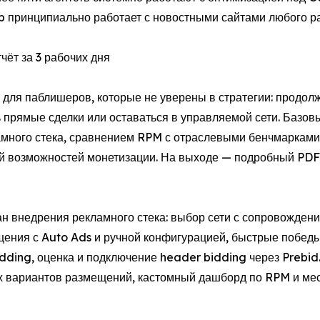
b принципиально работает с новостными сайтами любого р
чёт за 3 рабочих дня
а для паблишеров, которые не уверены в стратегии: продол
прямые сделки или оставаться в управляемой сети. Базовый
ламного стека, сравнением RPM с отраслевыми бенчмарками
ой возможностей монетизации. На выходе — подробный PDF
ан внедрения рекламного стека: выбор сети с сопровожден
змещения с Auto Ads и ручной конфигурацией, быстрые побе
ing, оценка и подключение header bidding через Prebid.j
ёх вариантов размещений, кастомный дашборд по RPM и ме