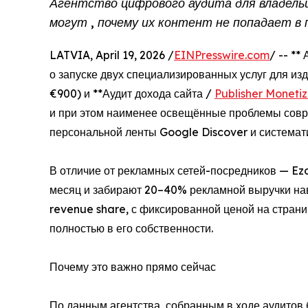
Агентство цифрового аудита для владельц
могут , почему их контент не попадает в
LATVIA, April 19, 2026 /
EINPresswire.com
/ -- **
о запуске двух специализированных услуг для изд
€900) и **Аудит дохода сайта /
Publisher Monetiz
и при этом наименее освещённые проблемы совр
персональной ленты Google Discover и системат
В отличие от рекламных сетей-посредников — Ez
месяц и забирают 20–40% рекламной выручки навс
revenue share, с фиксированной ценой на стран
полностью в его собственности.
Почему это важно прямо сейчас
По данным агентства, собранным в ходе аудитов 