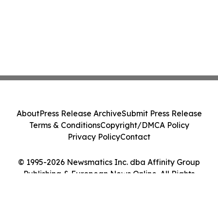
About
Press Release Archive
Submit Press Release
Terms & Conditions
Copyright/DMCA Policy
Privacy Policy
Contact
© 1995-2026 Newsmatics Inc. dba Affinity Group
Publishing & European News Online. All Rights
Reserved.
Cookie Settings / Your Privacy Choices